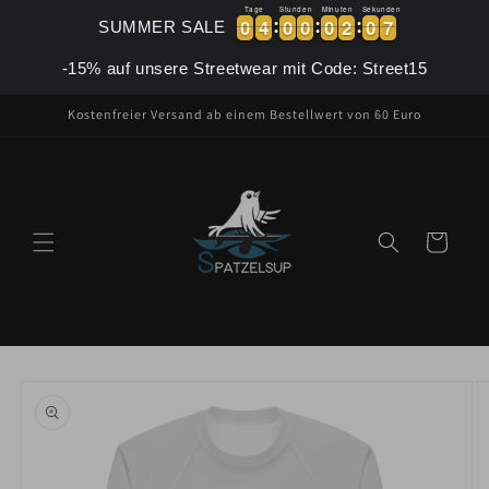
Direkt
Tage
Stunden
Minuten
Sekunden
zum
0
0
4
4
0
0
0
0
0
0
2
2
0
0
7
0
0
4
4
0
0
0
0
0
0
2
2
0
0
7
8
SUMMER SALE
Inhalt
-15% auf unsere Streetwear mit Code: Street15
Kostenfreier Versand ab einem Bestellwert von 60 Euro
Warenkorb
oduktinformationen
ringen