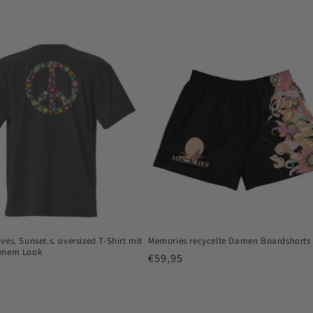
es. Sunset.s. oversized T-Shirt mit
Memories recycelte Damen Boardshorts
enem Look
Normaler
€59,95
er
Preis