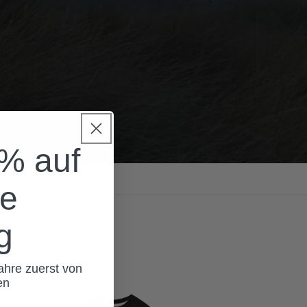
0% auf
te
g
ahre zuerst von
nen