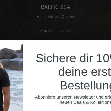
Wingfoil
Aus der Leidenschaft zum Fliegen
ZUR KOLLEKTION
Sichere dir 1
von
1
/
4
deine ers
Bestellun
Abonniere unseren Newsletter und erf
neuen Deals & Kollektio