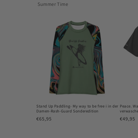
Summer Time
Stand Up Paddling- My way to be free i in der
Peace. Wav
Damen-Rash-Guard Sonderedition
verwasch
Normaler
€65,95
Normal
€49,95
Preis
Preis