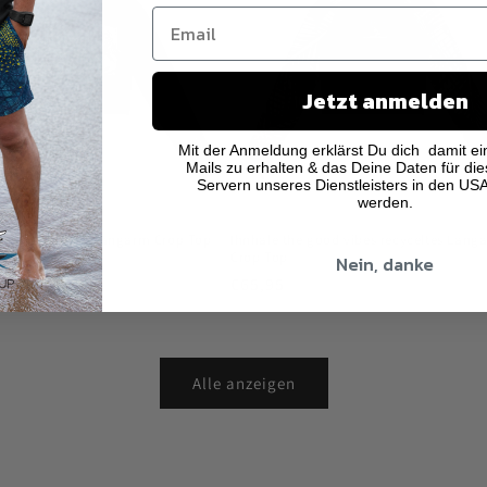
Jetzt anmelden
Mit der Anmeldung erklärst Du dich damit ei
Mails zu erhalten & das Deine Daten für di
Servern unseres Dienstleisters in den US
werden.
c Sea recycelte langarm Crop Top
Ihnhale the good vibes recyceltes Lang
hutz
Crop Top
Nein, danke
er
Normaler
€65,95
Preis
Alle anzeigen