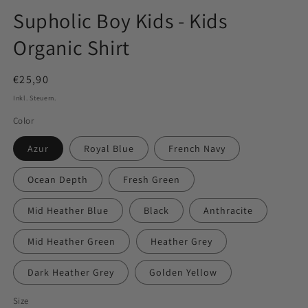
Supholic Boy Kids - Kids
Organic Shirt
Normaler
€25,90
Preis
Inkl. Steuern.
Color
Azur
Royal Blue
French Navy
Ocean Depth
Fresh Green
Mid Heather Blue
Black
Anthracite
Mid Heather Green
Heather Grey
Dark Heather Grey
Golden Yellow
Size