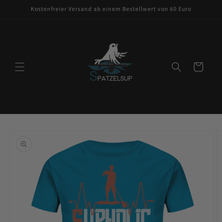
Direkt
Kostenfreier Versand ab einem Bestellwert von 60 Euro
zum
Inhalt
Warenkorb
oduktinformationen
ringen