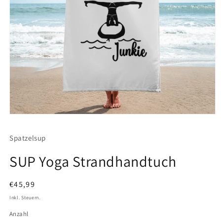
Medien
1
in
Spatzelsup
Modal
öffnen
SUP Yoga Strandhandtuch
Normaler
€45,99
Preis
Inkl. Steuern.
Anzahl
Anzahl