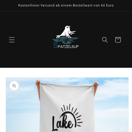
Direkt
Kostenfreier Versand ab einem Bestellwert von 60 Euro
zum
Inhalt
Warenkorb
oduktinformationen
ringen