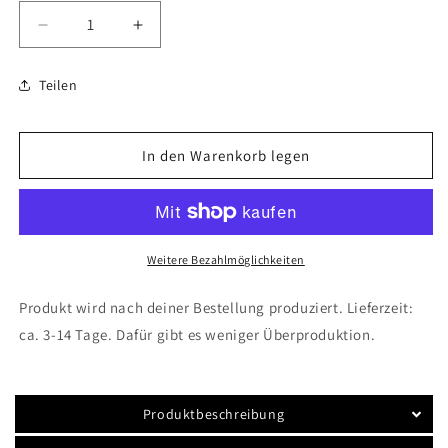
Verringere
Erhöhe
die
die
Menge
Menge
Teilen
für
für
SUP
SUP
Yoga
Yoga
In den Warenkorb legen
Strandhandtuch
Strandhandtuch
Weitere Bezahlmöglichkeiten
Produkt wird nach deiner Bestellung produziert. Lieferzeit:
ca. 3-14 Tage. Dafür gibt es weniger Überproduktion.
Produktbeschreibung