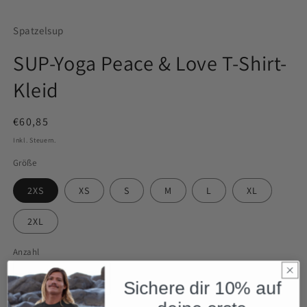
Spatzelsup
SUP-Yoga Peace & Love T-Shirt-
Kleid
Normaler
€60,85
Preis
Inkl. Steuern.
Größe
2XS
XS
S
M
L
XL
2XL
Anzahl
Anzahl
Verringere
Erhöhe
Sichere dir 10% auf
die
die