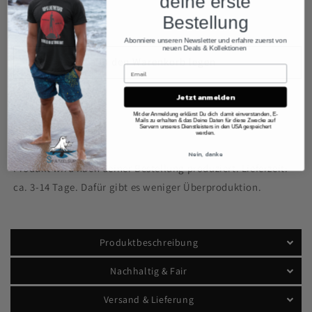
deine erste
Menge
Menge
Teilen
Bestellung
für
für
SUP-
SUP-
Abonniere unseren Newsletter und erfahre zuerst von
Yoga
Yoga
neuen Deals & Kollektionen
In den Warenkorb legen
Peace
Peace
&amp;
&amp;
Love
Love
Jetzt anmelden
T-
T-
Mit der Anmeldung erklärst Du dich damit einverstanden, E-
Shirt-
Shirt-
Mails zu erhalten & das Deine Daten für diese Zwecke auf
Servern unseres Dienstleisters in den USA gespeichert
werden.
Kleid
Kleid
Nein, danke
Produkt wird nach deiner Bestellung produziert. Lieferzeit:
ca. 3-14 Tage. Dafür gibt es weniger Überproduktion.
Produktbeschreibung
Nachhaltig & Fair
Versand & Lieferung