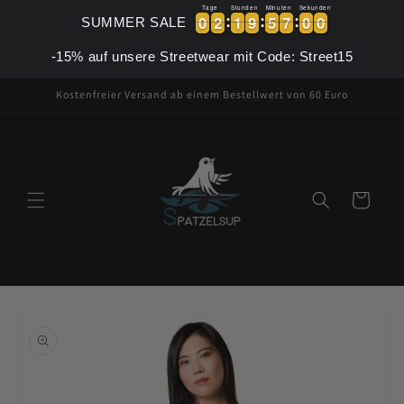
Direkt
Tage
Stunden
Minuten
Sekunden
zum
0
0
2
2
1
1
9
9
5
5
6
5
9
7
0
0
0
0
2
2
1
1
9
9
5
5
6
7
5
0
9
0
SUMMER SALE
Inhalt
-15% auf unsere Streetwear mit Code: Street15
Kostenfreier Versand ab einem Bestellwert von 60 Euro
Warenkorb
oduktinformationen
ringen