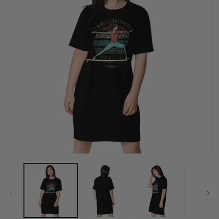
Medien
M
1
2
in
in
Modal
M
öffnen
ö