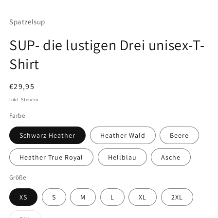
Spatzelsup
SUP- die lustigen Drei unisex-T-
Shirt
Normaler
€29,95
Preis
Inkl. Steuern.
Farbe
Schwarz Heather
Heather Wald
Beere
Heather True Royal
Hellblau
Asche
Größe
XS
S
M
L
XL
2XL