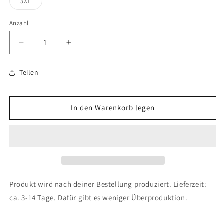
Variante
3XL
ausverkauft
oder
nicht
Anzahl
Anzahl
verfügbar
Verringere
Erhöhe
die
die
Menge
Menge
Teilen
für
für
SUP-
SUP-
die
die
In den Warenkorb legen
lustigen
lustigen
Drei
Drei
unisex-
unisex-
T-
T-
Shirt
Shirt
Produkt wird nach deiner Bestellung produziert. Lieferzeit:
ca. 3-14 Tage. Dafür gibt es weniger Überproduktion.