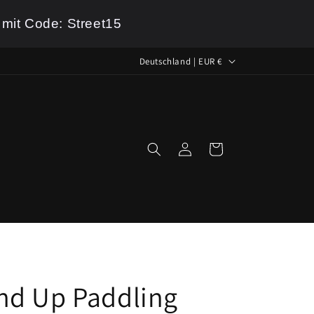
 mit Code: Street15
L
Deutschland | EUR €
a
n
d
/
Einloggen
Warenkorb
R
e
g
i
o
n
nd Up Paddling