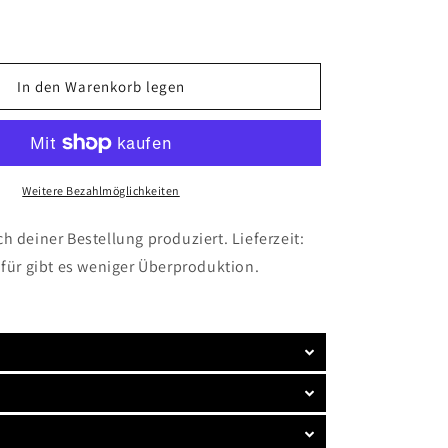
Menge
für
My
Stand
In den Warenkorb legen
Up
Paddling
Chill-
Zone
-
Weitere Bezahlmöglichkeiten
Emaille
Tasse
(Silber)
h deiner Bestellung produziert. Lieferzeit:
afür gibt es weniger Überproduktion.