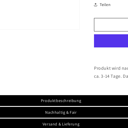
Menge
Teilen
für
My
Stand
Up
Paddling
Chill-
Zone
-
Emaille
Tasse
(Silber)
Produkt wird nac
ca. 3-14 Tage. D
Produktbeschreibung
Nachhaltig & Fair
Versand & Lieferung