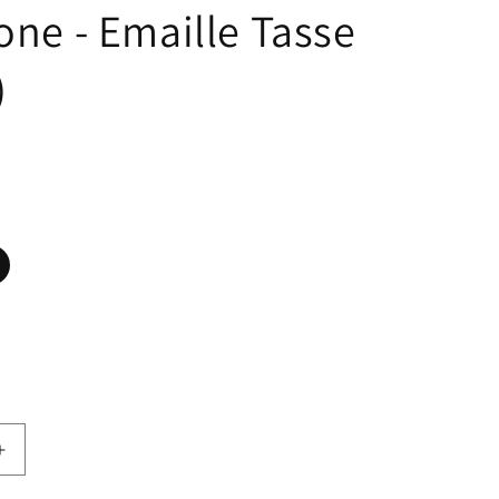
one - Emaille Tasse
)
Erhöhe
die