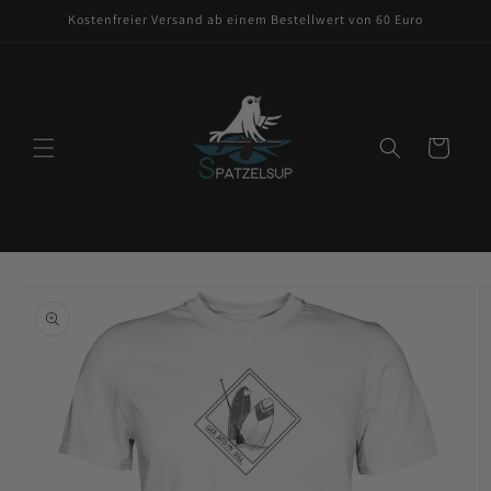
Direkt
Kostenfreier Versand ab einem Bestellwert von 60 Euro
zum
Inhalt
Warenkorb
oduktinformationen
ringen