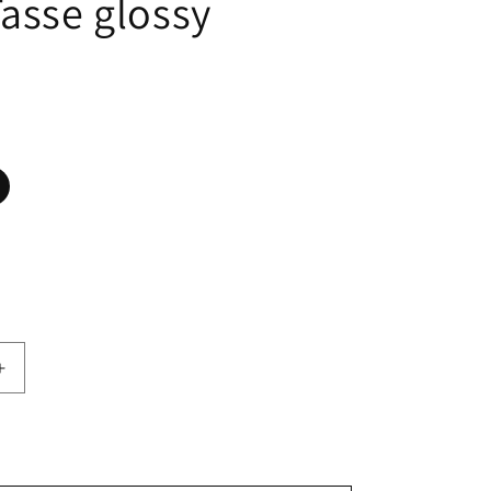
Tasse glossy
Erhöhe
die
Menge
für
Just