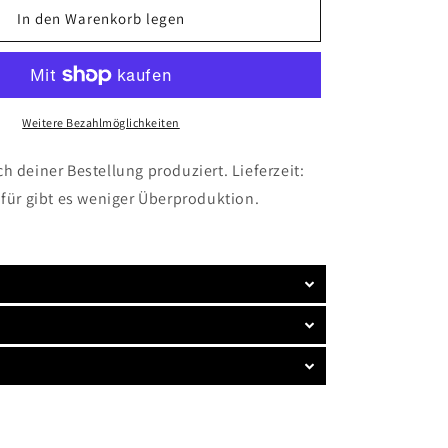
A
In den Warenkorb legen
Girl
Who
Loves
ding
Paddleboarding
And
Weitere Bezahlmöglichkeiten
Dogs
SUP
-
h deiner Bestellung produziert. Lieferzeit:
Tasse
afür gibt es weniger Überproduktion.
glossy