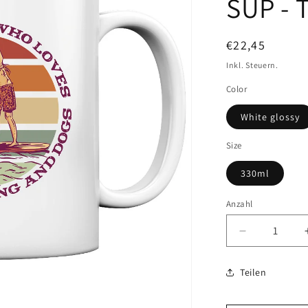
SUP - 
Normaler
€22,45
Preis
Inkl. Steuern.
Color
White glossy
Size
330ml
Anzahl
Anzahl
Verringere
die
Menge
Teilen
für
Just