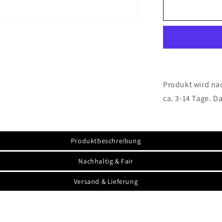
A
Girl
Who
Loves
Paddleboar
And
Dogs
SUP
-
Produkt wird nac
Tasse
ca. 3-14 Tage. D
glossy
Produktbeschreibung
Nachhaltig & Fair
Versand & Lieferung